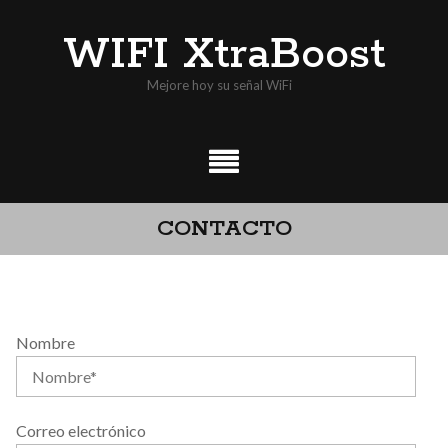
Skip
WIFI XtraBoost
to
content
Mejore hoy su señal WiFi
CONTACTO
Nombre
Correo electrónico